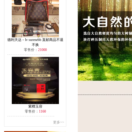
德利天达－lv surenebb 直邮商品不退
不换
零售价：
21000
紫檀玉容
零售价：
1160
更多>>