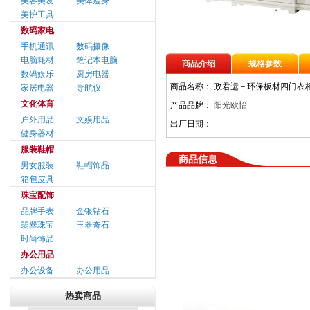
美容美发
美体瘦身
美护工具
数码家电
手机通讯
数码摄像
电脑耗材
笔记本电脑
商品介绍
规格参数
数码娱乐
厨房电器
商品名称：
政君运－环保板材四门衣
家居电器
导航仪
文化体育
产品品牌：
阳光欧怡
户外用品
文娱用品
出厂日期：
健身器材
服装鞋帽
商品信息
男女服装
鞋帽饰品
箱包皮具
珠宝配饰
品牌手表
金银钻石
翡翠珠宝
玉器奇石
时尚饰品
办公用品
办公设备
办公用品
热卖商品