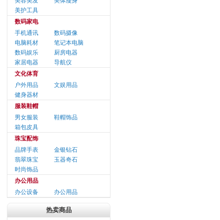
美容美发
美体瘦身
美护工具
数码家电
手机通讯
数码摄像
电脑耗材
笔记本电脑
数码娱乐
厨房电器
家居电器
导航仪
文化体育
户外用品
文娱用品
健身器材
服装鞋帽
男女服装
鞋帽饰品
箱包皮具
珠宝配饰
品牌手表
金银钻石
翡翠珠宝
玉器奇石
时尚饰品
办公用品
办公设备
办公用品
热卖商品