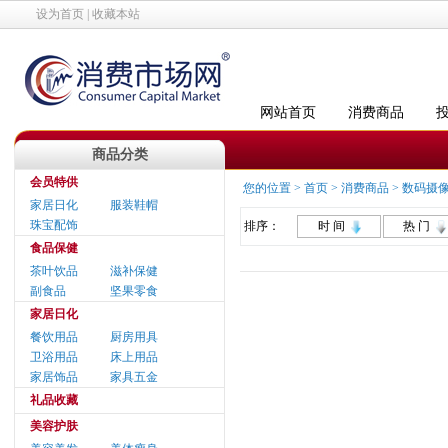
设为首页
|
收藏本站
网站首页
消费商品
商品分类
会员特供
您的位置 >
首页
>
消费商品
>
数码摄
家居日化
服装鞋帽
珠宝配饰
排序：
时 间
热 门
食品保健
茶叶饮品
滋补保健
副食品
坚果零食
家居日化
餐饮用品
厨房用具
卫浴用品
床上用品
家居饰品
家具五金
礼品收藏
美容护肤