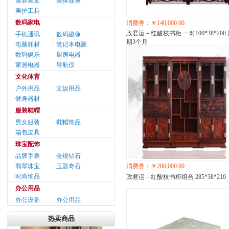
美容美发
美体瘦身
美护工具
数码家电
消费券：￥140,000.00
政君运－红酸枝书柜 一对100*38*200
手机通讯
数码摄像
期3个月
电脑耗材
笔记本电脑
数码娱乐
厨房电器
家居电器
导航仪
文化体育
户外用品
文娱用品
健身器材
服装鞋帽
男女服装
鞋帽饰品
箱包皮具
珠宝配饰
品牌手表
金银钻石
翡翠珠宝
玉器奇石
消费券：￥200,000.00
时尚饰品
政君运－红酸枝书柜组合 285*38*210
办公用品
办公设备
办公用品
热卖商品