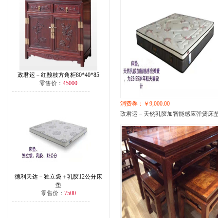
政君运－红酸枝方角柜80*40*85
零售价：
45000
消费券：￥9,000.00
政君运－天然乳胶加智能感应弹簧床
德利天达－独立袋＋乳胶12公分床
垫
零售价：
7500