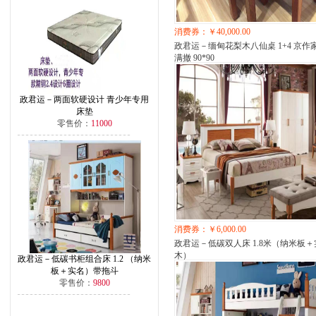
消费券：￥40,000.00
政君运－缅甸花梨木八仙桌 1+4 京作
满撤 90*90
政君运－两面软硬设计 青少年专用
床垫
零售价：
11000
消费券：￥6,000.00
政君运－低碳双人床 1.8米（纳米板＋
木）
政君运－低碳书柜组合床 1.2 （纳米
板＋实名）带拖斗
零售价：
9800