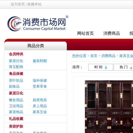
设为首页
|
收藏本站
网站首页
消费商品
商品分类
会员特供
您的位置 >
首页
>
消费商品
>
家具五
家居日化
服装鞋帽
珠宝配饰
排序：
时 间
热 门
食品保健
茶叶饮品
滋补保健
副食品
坚果零食
家居日化
餐饮用品
厨房用具
卫浴用品
床上用品
家居饰品
家具五金
礼品收藏
美容护肤