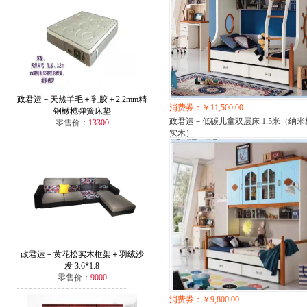
政君运－天然羊毛＋乳胶＋2.2mm精
消费券：￥11,500.00
钢橄榄弹簧床垫
政君运－低碳儿童双层床 1.5米（纳米
零售价：
13300
实木）
政君运－黄花松实木框架＋羽绒沙
发 3.6*1.8
零售价：
9000
消费券：￥9,800.00