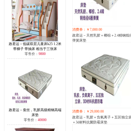
消费券：￥7,000.00
政君运－天然乳胶＋椰棕＋2.4精钢线
弹簧床垫
政君运－低碳双层儿童床k25 1.2米
带梯子 带抽床 相当于三张床
零售价：
9800
政君运－蚕丝，乳胶高级精钢高端
消费券：￥29,000.00
床垫
政君运－乳胶＋负氧离子＋五区独立
零售价：
40000
＋3d材料抗菌防霉床垫