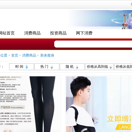
网站首页
消费商品
投资商品
网下消费
位置 >
首页
>
消费商品
>
美体瘦身
序：
时 间
热 门
随 机
价格从高到低
价格从低