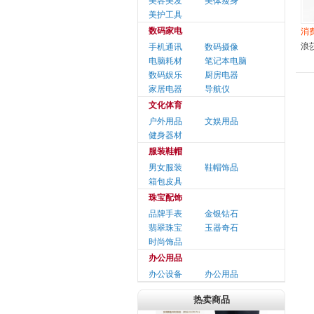
美容美发
美体瘦身
美护工具
数码家电
消费
浪
手机通讯
数码摄像
电脑耗材
笔记本电脑
数码娱乐
厨房电器
家居电器
导航仪
文化体育
户外用品
文娱用品
健身器材
服装鞋帽
男女服装
鞋帽饰品
箱包皮具
珠宝配饰
品牌手表
金银钻石
翡翠珠宝
玉器奇石
时尚饰品
办公用品
办公设备
办公用品
热卖商品