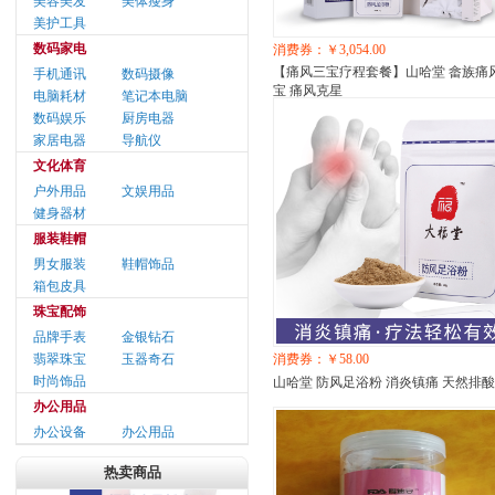
美容美发
美体瘦身
美护工具
数码家电
消费券：￥3,054.00
【痛风三宝疗程套餐】山哈堂 畲族痛
手机通讯
数码摄像
宝 痛风克星
电脑耗材
笔记本电脑
数码娱乐
厨房电器
家居电器
导航仪
文化体育
户外用品
文娱用品
健身器材
服装鞋帽
男女服装
鞋帽饰品
箱包皮具
珠宝配饰
品牌手表
金银钻石
翡翠珠宝
玉器奇石
消费券：￥58.00
时尚饰品
山哈堂 防风足浴粉 消炎镇痛 天然排酸
办公用品
办公设备
办公用品
热卖商品