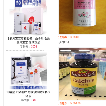
消费券：￥98.00
【痛风三宝疗程套餐】山哈堂 畲族
玫瑰红茶
痛风三宝 痛风克星
零售价：
3054
山哈堂 止痛凝胶 持续镇痛靶向解决
痛点
零售价：
48
消费券：￥500.00