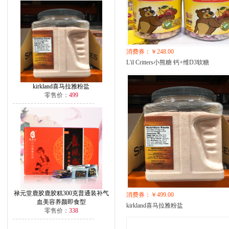
消费券：￥248.00
L'il Critters小熊糖 钙+维D3软糖
kirkland喜马拉雅粉盐
零售价：
499
禄元堂鹿胶鹿胶糕300克普通装补气
消费券：￥499.00
血美容养颜即食型
kirkland喜马拉雅粉盐
零售价：
338