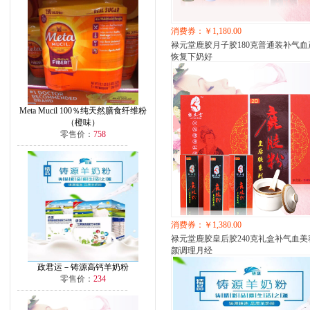
消费券：￥1,180.00
禄元堂鹿胶月子胶180克普通装补气血
恢复下奶好
Meta Mucil 100％纯天然膳食纤维粉
（橙味）
零售价：
758
消费券：￥1,380.00
禄元堂鹿胶皇后胶240克礼盒补气血美
颜调理月经
政君运－铸源高钙羊奶粉
零售价：
234