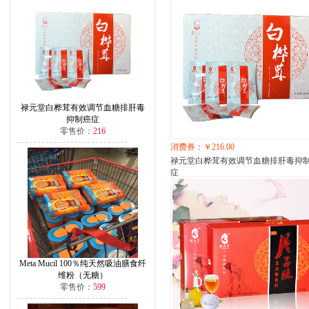
禄元堂白桦茸有效调节血糖排肝毒
抑制癌症
零售价：
216
消费券：￥216.00
禄元堂白桦茸有效调节血糖排肝毒抑
症
Meta Mucil 100％纯天然吸油膳食纤
维粉（无糖）
零售价：
599