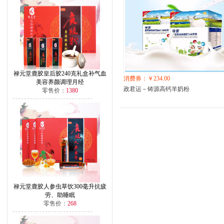
禄元堂鹿胶皇后胶240克礼盒补气血
消费券：￥234.00
美容养颜调理月经
政君运－铸源高钙羊奶粉
零售价：
1380
禄元堂鹿胶人参虫草饮300毫升抗疲
劳、助睡眠
零售价：
268