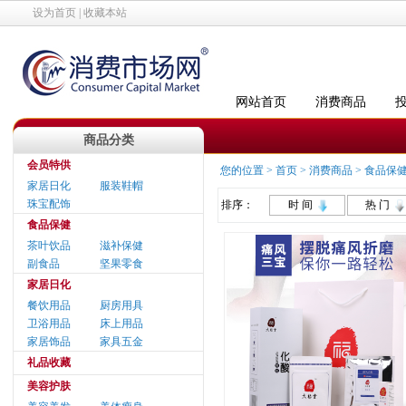
设为首页
|
收藏本站
网站首页
消费商品
商品分类
会员特供
您的位置 >
首页
>
消费商品
>
食品保
家居日化
服装鞋帽
珠宝配饰
排序：
时 间
热 门
食品保健
茶叶饮品
滋补保健
副食品
坚果零食
家居日化
餐饮用品
厨房用具
卫浴用品
床上用品
家居饰品
家具五金
礼品收藏
美容护肤