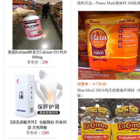
德利天达—Nature Made液体钙 100粒/
美国Kirkland柯克兰Calcium+D3 钙片
600mg
零售价：
298
消费券：￥758.00
Meta Mucil 100％纯天然膳食纤维粉（
味）
【跟高尿酸拜拜】 化酸颗粒 药食同
源 天然降酸
零售价：
1280