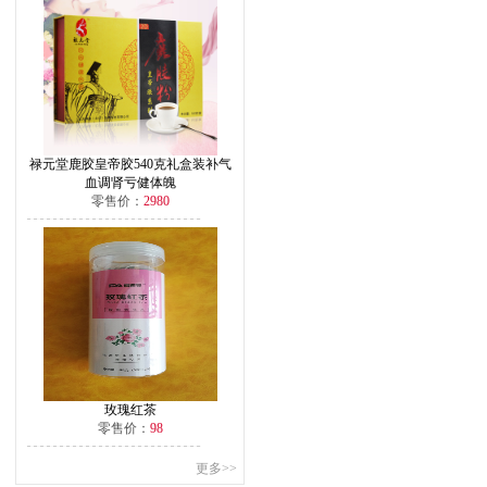
禄元堂鹿胶皇帝胶540克礼盒装补气
血调肾亏健体魄
零售价：
2980
玫瑰红茶
零售价：
98
更多>>