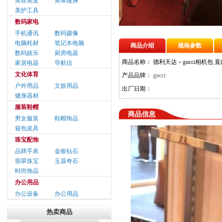
美容美发
美体瘦身
美护工具
数码家电
手机通讯
数码摄像
电脑耗材
笔记本电脑
商品介绍
规格参数
数码娱乐
厨房电器
商品名称：
德利天达－gucci相机包 
家居电器
导航仪
文化体育
产品品牌：
gucci
户外用品
文娱用品
出厂日期：
健身器材
服装鞋帽
商品信息
男女服装
鞋帽饰品
箱包皮具
珠宝配饰
品牌手表
金银钻石
翡翠珠宝
玉器奇石
时尚饰品
办公用品
办公设备
办公用品
热卖商品