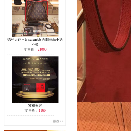
德利天达－lv surenebb 直邮商品不退
不换
零售价：
21000
紫檀玉容
零售价：
1160
更多>>