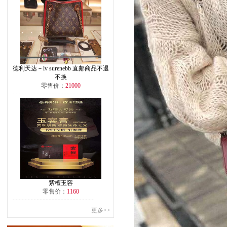
德利天达－lv surenebb 直邮商品不退
不换
零售价：
21000
紫檀玉容
零售价：
1160
更多>>