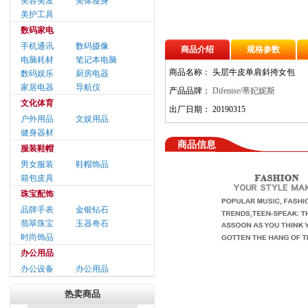
美容美发
美体瘦身
美护工具
数码家电
手机通讯
数码摄像
商品介绍
规格参数
电脑耗材
笔记本电脑
商品名称：
头层牛皮单肩斜挎女包
数码娱乐
厨房电器
家居电器
导航仪
产品品牌：
Difenise/蒂妃妮斯
文化体育
出厂日期：
20190315
户外用品
文娱用品
健身器材
商品信息
服装鞋帽
男女服装
鞋帽饰品
箱包皮具
珠宝配饰
品牌手表
金银钻石
翡翠珠宝
玉器奇石
时尚饰品
办公用品
办公设备
办公用品
热卖商品