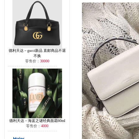
德利天达－gucci新品 直邮商品不退
不换
零售价：
30000
德利天达－海蓝之谜经典面霜60ml
零售价：
4000